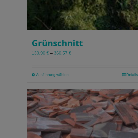
Grünschnitt
130,90
€
–
360,57
€
Ausführung wählen
Dieses
Details
Produkt
weist
mehrere
Varianten
auf.
Die
Optionen
können