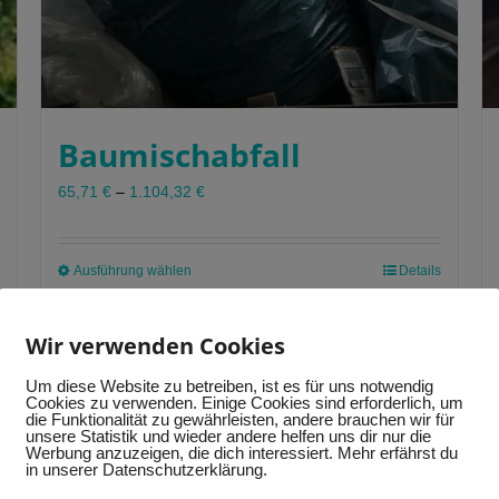
Baumischabfall
65,71
€
–
1.104,32
€
Ausführung wählen
Dieses
Details
Produkt
weist
Wir verwenden Cookies
mehrere
Varianten
Um diese Website zu betreiben, ist es für uns notwendig
auf.
Cookies zu verwenden. Einige Cookies sind erforderlich, um
die Funktionalität zu gewährleisten, andere brauchen wir für
Die
unsere Statistik und wieder andere helfen uns dir nur die
Optionen
Werbung anzuzeigen, die dich interessiert. Mehr erfährst du
in unserer Datenschutzerklärung.
können