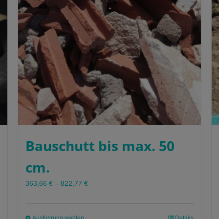
Bauschutt bis max. 50
cm.
363,66
€
–
822,77
€
Ausführung wählen
Dieses
Details