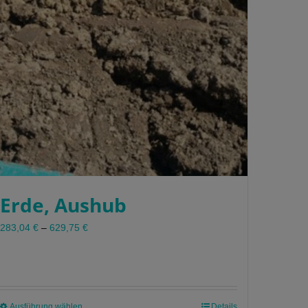
Erde, Aushub
283,04
€
–
629,75
€
Ausführung wählen
Dieses
Details