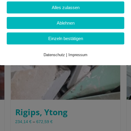
auf
Alles zulassen
der
Produktseite
gewählt
Ablehnen
werden
Einzeln bestätigen
|
Datenschutz
Impressum
Rigips, Ytong
234,14
€
–
672,59
€