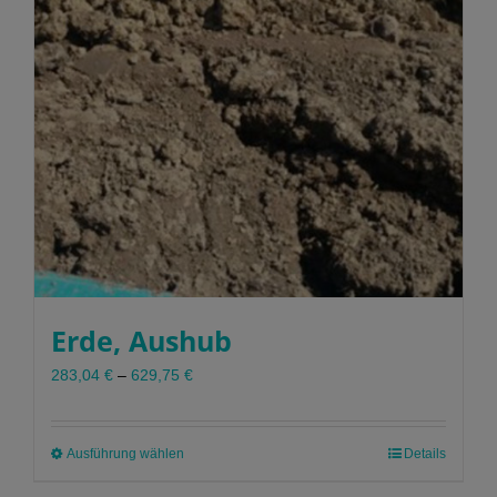
werden
Erde, Aushub
283,04
€
–
629,75
€
Ausführung wählen
Dieses
Details
Produkt