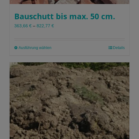
Bauschutt bis max. 50 cm.
363,66
€
–
822,77
€
Ausführung wählen
Dieses
Details
Produkt
weist
mehrere
Varianten
auf.
Die
Optionen
können
auf
der
Produktseite
gewählt