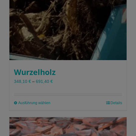
Wurzelholz
348,10
€
–
691,40
€
Ausführung wählen
Dieses
Details
Produkt
weist
mehrere
Varianten