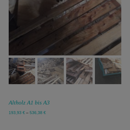
Altholz A1 bis A3
193,93
€
–
536,38
€