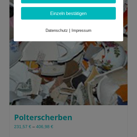
Einzeln bestätigen
|
Datenschutz
Impressum
Polterscherben
231,57
€
–
406,98
€