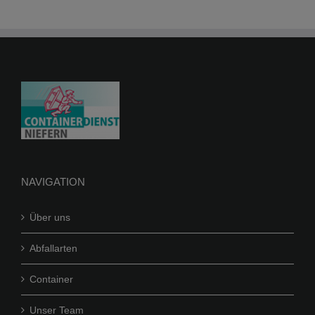
auf.
Die
Optionen
können
auf
der
Produktseite
gewählt
werden
NAVIGATION
Über uns
Abfallarten
Container
Unser Team