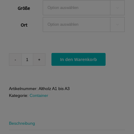
Größe

Ort

In den Warenkorb
Altholz
A1
bis
A3
Artikelnummer:
Altholz A1 bis A3
Menge
Kategorie:
Container
Beschreibung