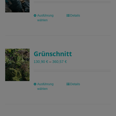
Ausführung
Dieses
Details
wählen
Produkt
weist
mehrere
Varianten
auf.
Grünschnitt
Die
Optionen
130,90
€
–
360,57
€
können
auf
der
Produktseite
Ausführung
Dieses
Details
gewählt
wählen
Produkt
werden
weist
mehrere
Varianten
auf.