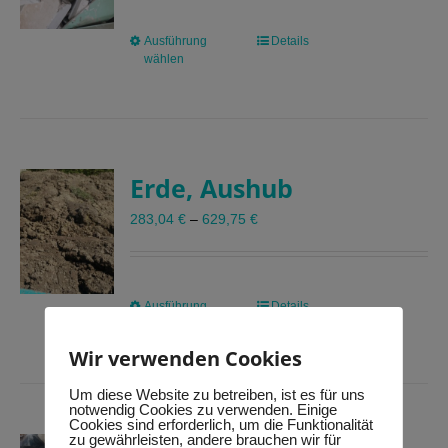
der
Produktseite
Ausführung
Dieses
Details
gewählt
wählen
Produkt
werden
weist
mehrere
Varianten
auf.
Erde, Aushub
Die
Optionen
283,04
€
–
629,75
€
können
auf
der
Produktseite
Ausführung
Dieses
Details
gewählt
wählen
Produkt
werden
Wir verwenden Cookies
weist
mehrere
Um diese Website zu betreiben, ist es für uns
Varianten
notwendig Cookies zu verwenden. Einige
auf.
Cookies sind erforderlich, um die Funktionalität
zu gewährleisten, andere brauchen wir für
Die