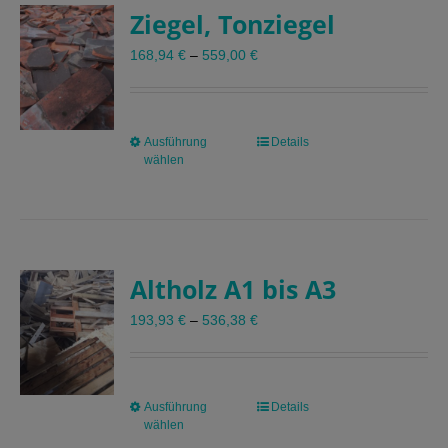
Ziegel, Tonziegel
Die
Optionen
168,94
€
–
559,00
€
können
auf
der
Produktseite
Ausführung
Dieses
Details
gewählt
wählen
Produkt
werden
weist
mehrere
Varianten
auf.
Altholz A1 bis A3
Die
Optionen
193,93
€
–
536,38
€
können
auf
der
Produktseite
Ausführung
Dieses
Details
gewählt
wählen
Produkt
werden