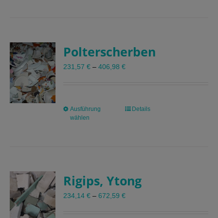
weist
mehrere
Varianten
auf.
Polterscherben
Die
Optionen
231,57
€
–
406,98
€
können
auf
der
Produktseite
Ausführung
Dieses
Details
gewählt
wählen
Produkt
werden
weist
mehrere
Varianten
auf.
Rigips, Ytong
Die
Optionen
234,14
€
–
672,59
€
können
auf