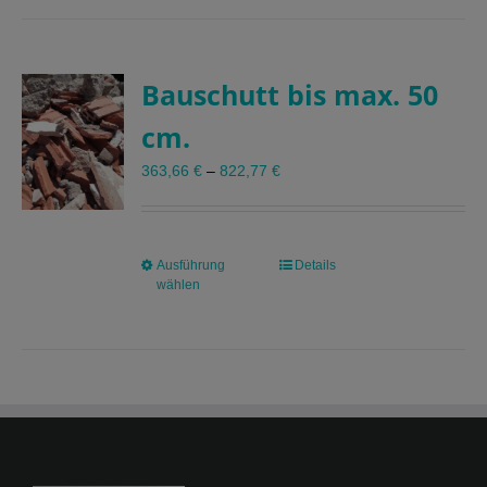
mehrere
Varianten
auf.
Bauschutt bis max. 50
Die
Optionen
cm.
können
auf
363,66
€
–
822,77
€
der
Produktseite
gewählt
werden
Ausführung
Dieses
Details
wählen
Produkt
weist
mehrere
Varianten
auf.
Die
Optionen
können