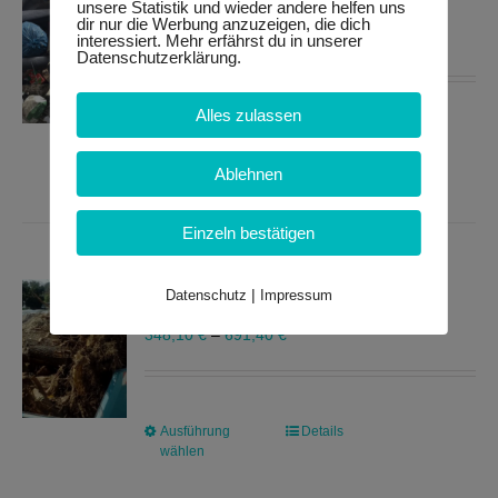
Sperrmüll
unsere Statistik und wieder andere helfen uns
Optionen
dir nur die Werbung anzuzeigen, die dich
interessiert. Mehr erfährst du in unserer
298,69
€
–
940,10
€
können
Datenschutzerklärung.
auf
der
Alles zulassen
Produktseite
Ausführung
Dieses
Details
gewählt
wählen
Produkt
Ablehnen
werden
weist
mehrere
Einzeln bestätigen
Varianten
auf.
Wurzelholz
Die
|
Datenschutz
Impressum
Optionen
348,10
€
–
691,40
€
können
auf
der
Produktseite
Ausführung
Dieses
Details
gewählt
wählen
Produkt
werden
weist