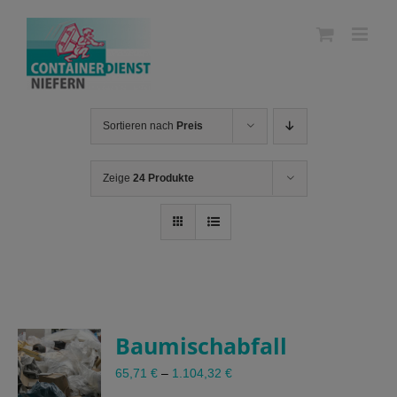
Skip
to
content
Sortieren nach
Preis
Zeige
24 Produkte
Baumischabfall
65,71
€
–
1.104,32
€