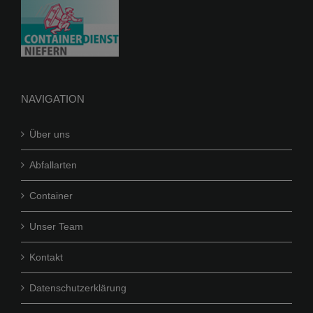
auf
der
Produktseite
gewählt
werden
NAVIGATION
Über uns
Abfallarten
Container
Unser Team
Kontakt
Datenschutzerklärung