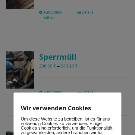
der
Produktseite
Ausführung
Dieses
Details
gewählt
wählen
Produkt
werden
weist
mehrere
Varianten
auf.
Sperrmüll
Die
Optionen
298,69
€
–
940,10
€
können
auf
der
Produktseite
Ausführung
Dieses
Details
gewählt
wählen
Produkt
werden
Wir verwenden Cookies
weist
mehrere
Um diese Website zu betreiben, ist es für uns
Varianten
notwendig Cookies zu verwenden. Einige
auf.
Cookies sind erforderlich, um die Funktionalität
zu gewährleisten, andere brauchen wir für
Die