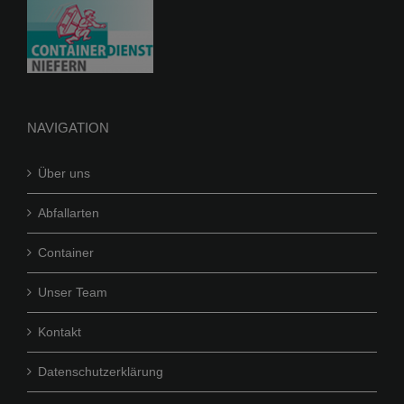
auf
der
Produktseite
gewählt
werden
NAVIGATION
Über uns
Abfallarten
Container
Unser Team
Kontakt
Datenschutzerklärung