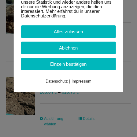
Wurzelholz
unsere Statistik und wieder andere helfen uns
Optionen
dir nur die Werbung anzuzeigen, die dich
interessiert. Mehr erfährst du in unserer
348,10
€
–
691,40
€
können
Datenschutzerklärung.
auf
der
Alles zulassen
Produktseite
Ausführung
Dieses
Details
gewählt
wählen
Produkt
Ablehnen
werden
weist
mehrere
Einzeln bestätigen
Varianten
auf.
Erde, Aushub
Die
|
Datenschutz
Impressum
Optionen
283,04
€
–
629,75
€
können
auf
der
Produktseite
Ausführung
Dieses
Details
gewählt
wählen
Produkt
werden
weist