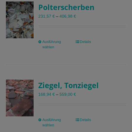
Polterscherben
Die
Optionen
231,57
€
–
406,98
€
können
auf
der
Produktseite
Ausführung
Dieses
Details
gewählt
wählen
Produkt
werden
weist
mehrere
Varianten
auf.
Ziegel, Tonziegel
Die
Optionen
168,94
€
–
559,00
€
können
auf
der
Produktseite
Ausführung
Dieses
Details
gewählt
wählen
Produkt
werden