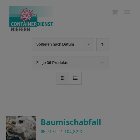
Skip
to
content
Sortieren nach
Datum
Zeige
36 Produkte
Baumischabfall
65,71
€
–
1.104,32
€