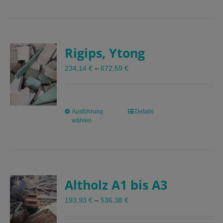
weist
mehrere
Varianten
auf.
Rigips, Ytong
Die
Optionen
234,14
€
–
672,59
€
können
auf
der
Produktseite
Ausführung
Dieses
Details
gewählt
wählen
Produkt
werden
weist
mehrere
Varianten
auf.
Altholz A1 bis A3
Die
Optionen
193,93
€
–
536,38
€
können
auf