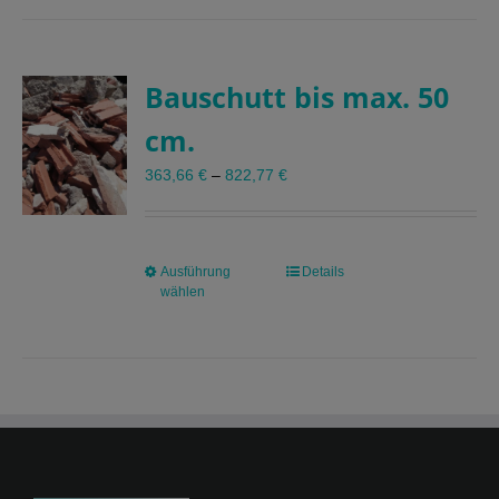
mehrere
Varianten
auf.
Bauschutt bis max. 50
Die
Optionen
cm.
können
auf
363,66
€
–
822,77
€
der
Produktseite
gewählt
werden
Ausführung
Dieses
Details
wählen
Produkt
weist
mehrere
Varianten
auf.
Die
Optionen
können