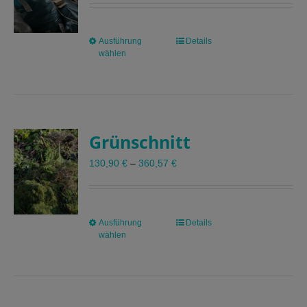
Ausführung
Dieses
Details
wählen
Produkt
weist
mehrere
Varianten
auf.
Grünschnitt
Die
Optionen
130,90
€
–
360,57
€
können
auf
der
Produktseite
Ausführung
Dieses
Details
gewählt
wählen
Produkt
werden
weist
mehrere
Varianten
auf.