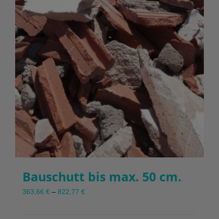
Produktseite
gewählt
werden
Bauschutt bis max. 50 cm.
363,66
€
–
822,77
€