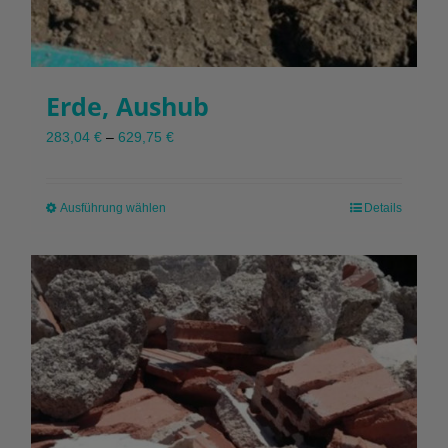
Erde, Aushub
283,04
€
–
629,75
€
Ausführung wählen
Dieses
Details
Produkt
weist
mehrere
Varianten
auf.
Die
Optionen
können
auf
der