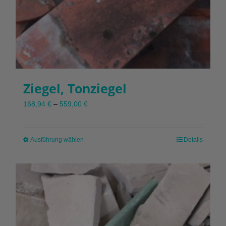
Ziegel, Tonziegel
168,94
€
–
559,00
€
Ausführung wählen
Dieses
Details
Produkt
weist
mehrere
Varianten
auf.
Die
Optionen