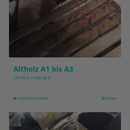
Altholz A1 bis A3
193,93
€
–
536,38
€
Ausführung wählen
Dieses
Details
Produkt
weist
mehrere
Varianten