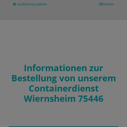
Ausführung wählen
Dieses
Details
Produkt
weist
mehrere
Varianten
auf.
Die
Optionen
können
auf
Informationen zur
der
Bestellung von unserem
Produktseite
gewählt
Containerdienst
werden
Wiernsheim 75446