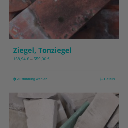
Ziegel, Tonziegel
168,94
€
–
559,00
€
Ausführung wählen
Dieses
Details
Produkt
weist
mehrere
Varianten
auf.
Die
Optionen