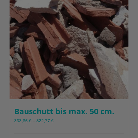
Produktseite
gewählt
werden
Bauschutt bis max. 50 cm.
363,66
€
–
822,77
€