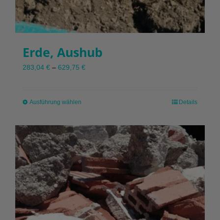
Erde, Aushub
283,04
€
–
629,75
€
Ausführung wählen
Dieses
Details
Produkt
weist
mehrere
Varianten
auf.
Die
Optionen
können
auf
der