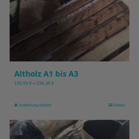
Altholz A1 bis A3
193,93
€
–
536,38
€
Ausführung wählen
Dieses
Details
Produkt
weist
mehrere
Varianten