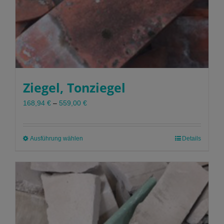
Ziegel, Tonziegel
168,94
€
–
559,00
€
Ausführung wählen
Dieses
Details
Produkt
weist
mehrere
Varianten
auf.
Die
Optionen