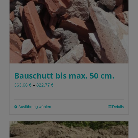
Bauschutt bis max. 50 cm.
363,66
€
–
822,77
€
Ausführung wählen
Dieses
Details
Produkt
weist
mehrere
Varianten