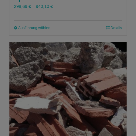
298,69
€
–
940,10
€
Ausführung wählen
Dieses
Details
Produkt
weist
mehrere
Varianten
auf.
Die
Optionen
können
auf
der
Produktseite
gewählt
werden