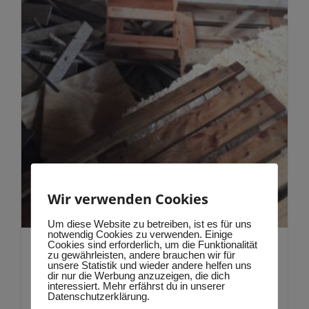
Produktseite
gewählt
werden
Wir verwenden Cookies
Um diese Website zu betreiben, ist es für uns
notwendig Cookies zu verwenden. Einige
Cookies sind erforderlich, um die Funktionalität
Altholz A1 bis A3
zu gewährleisten, andere brauchen wir für
unsere Statistik und wieder andere helfen uns
dir nur die Werbung anzuzeigen, die dich
193,93
€
–
536,38
€
interessiert. Mehr erfährst du in unserer
Datenschutzerklärung.